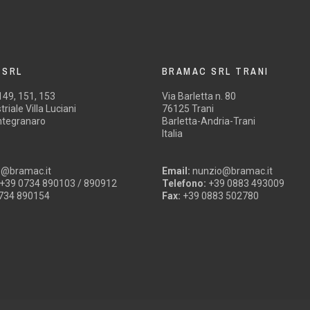
 SRL
BRAMAC SRL TRANI
 149, 151, 153
Via Barletta n. 80
riale Villa Luciani
76125 Trani
tegranaro
Barletta-Andria-Trani
Italia
o@bramac.it
Email:
nunzio@bramac.it
+39 0734 890103 / 890912
Telefono:
+39 0883 493009
734 890154
Fax:
+39 0883 502780