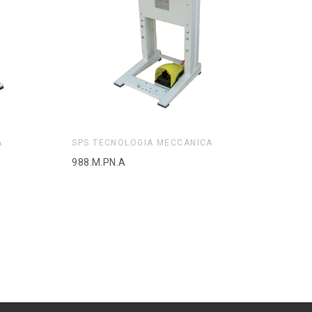
A
SPS TECNOLOGIA MECCANICA
988.M.PN.A