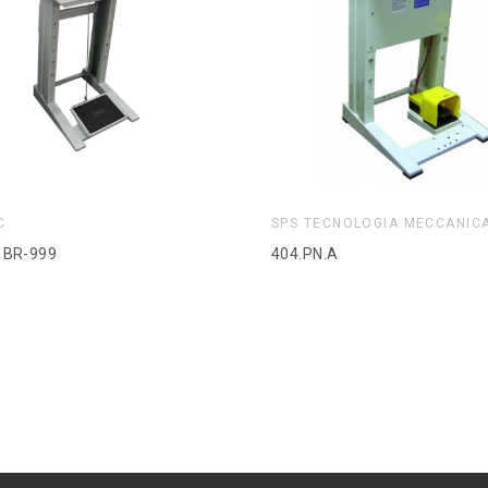
C
SPS TECNOLOGIA MECCANIC
 BR-999
404.PN.A