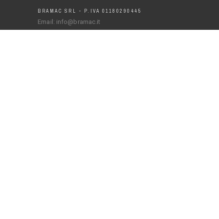
BRAMAC SRL - P.IVA 01180290445
Email: info@bramac.it