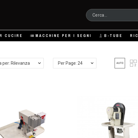
R CUCIRE
MACCHINE PER I SEGNI
B-TUBE
RI
a per: Rilevanza
Per Page: 24