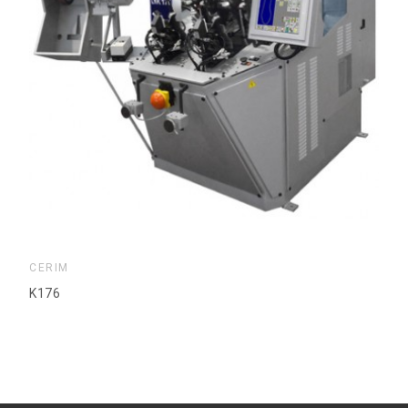
CERIM
K176